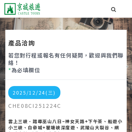
產品洽詢
若您對行程或報名有任何疑問，歡迎與我們聯
絡！
*
為必填欄位
2025/12/24(三)
CHE08CI251224C
雲上三峽．踏尋巫山八日~神女天路+下午茶、船遊小
小三峽、白帝城+瞿塘峽深度遊、武陵山大裂谷、網