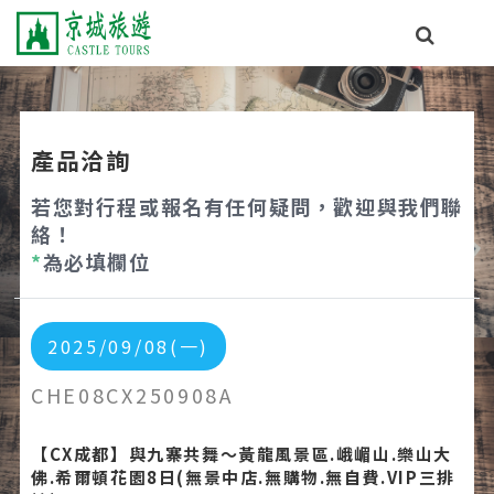
產品洽詢
若您對行程或報名有任何疑問，歡迎與我們聯
絡！
*
為必填欄位
2025/09/08(一)
CHE08CX250908A
【CX成都】與九寨共舞～黃龍風景區.峨嵋山.樂山大
佛.希爾頓花園8日(無景中店.無購物.無自費.VIP三排