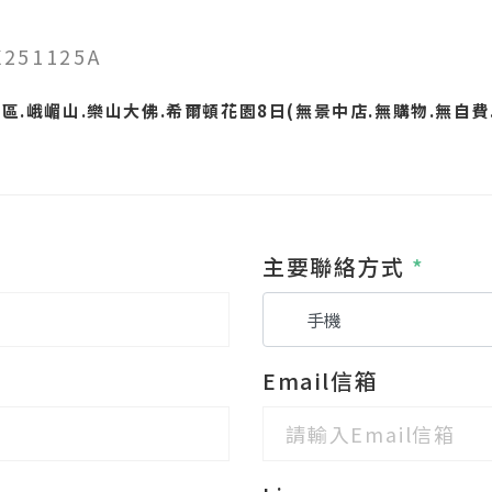
251125A
.峨嵋山.樂山大佛.希爾頓花園8日(無景中店.無購物.無自費.
主要聯絡方式
*
Email信箱