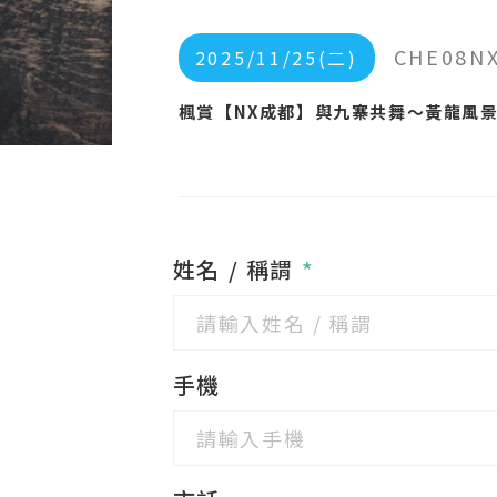
CHE08NX
2025/11/25(二)
楓賞【NX成都】與九寨共舞～黃龍風景區
姓名 / 稱謂
*
手機