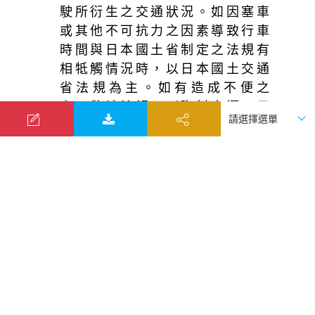
駛所衍生之交通狀況。如因塞車
或其他不可抗力之因素導致行車
時間與日本國土省制定之法規有
相牴觸情況時，以日本國土交通
省法規為主。如有造成不便之
處，敬請諒解！（資料來源：日
本國土交通省）
18.同團報名旅客可能因私人因素於
行程出發之7日前取消參團，故本
公司網上所載組團狀態、可售團
位等即時資訊，並非代表最終參
團人數之依據，敬請諒解。
19.凡舉任何優惠項目均屬限時限
量，正確內容、價格及出發日
期，以報名當下實際銷售狀況為