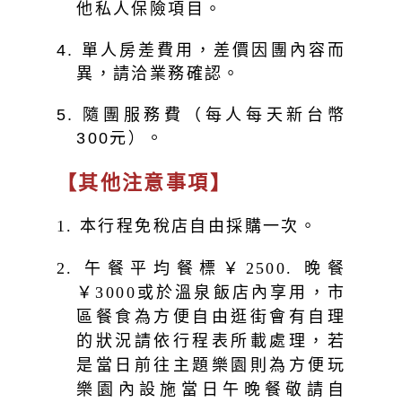
他私人保險項目。
4. 單人房差費用，差價因團內容而
異，請洽業務確認。
5. 隨團服務費（每人每天新台幣
元）。
300
【其他注意事項】
1. 本行程免稅店自由採購一次。
2. 午餐平均餐標￥2500. 晚餐
￥3000或於溫泉飯店內享用，市
區餐食為方便自由逛街會有自理
的狀況請依行程表所載處理，若
是當日前往主題樂園則為方便玩
樂園內設施當日午晚餐敬請自