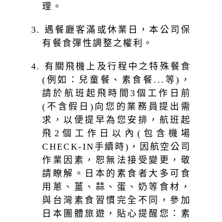
理。
3. 遇餐廳客滿或休業日，本公司保
有餐食彈性調整之權利。
4. 有關飛機上及行程中之特殊餐食
(例如：兒童餐、素食餐...等)，
請於航班起飛時間3個工作日前
(不含假日)向您的業務員提出需
求，以便提早為您安排，航班起
飛2個工作日以內(包含機場
CHECK-IN手續時)，因航空公司
作業因素，恕無法接受變更，敬
請瞭解。日本的素食者大多可食
用蔥、薑、蒜、蛋、奶等食材，
與台灣素食習慣完全不同，參加
日本團體旅遊，貼心提醒您：素