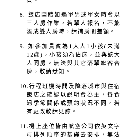
費。
8. 飯店團體如遇單男或單女時會以
三人房作業，若單人報名，不能
湊成雙人房時，請補房間差額。
9. 如參加貴賓為1大人1小孩(未滿
12歲)，小孩須為佔床，並與該大
人同房。無法與其它落單旅客合
房，敬請悉知。
10.行程班機時間及降落城市與住宿
飯店之確認以說明會為主，餐食
遇季節關係或預約狀況不同，若
有更改敬請見諒。
11.機上座位皆由航空公司依英文字
母排列順序的基礎去安排，無法