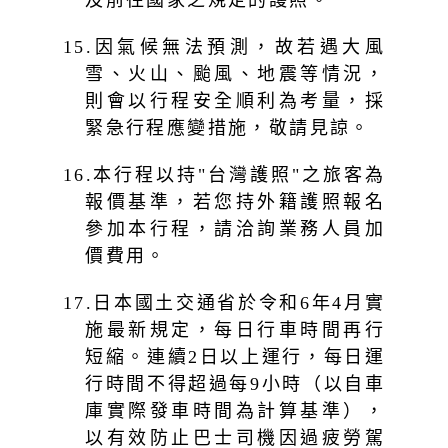
及前往國家之規定的護照。
15.因氣候無法預測，故若遇大風
雪、火山、颱風、地震等情況，
則會以行程安全順利為考量，採
緊急行程應變措施，敬請見諒。
16.本行程以持"台灣護照"之旅客為
報價基準，若您持外籍護照報名
參加本行程，請洽詢業務人員加
價費用。
17.日本國土交通省於令和6年4月實
施最新規定，每日行車時間再行
短縮。連續2日以上運行，每日運
行時間不得超過每9小時（以自車
庫實際發車時間為計算基準），
以有效防止巴士司機因過疲勞駕