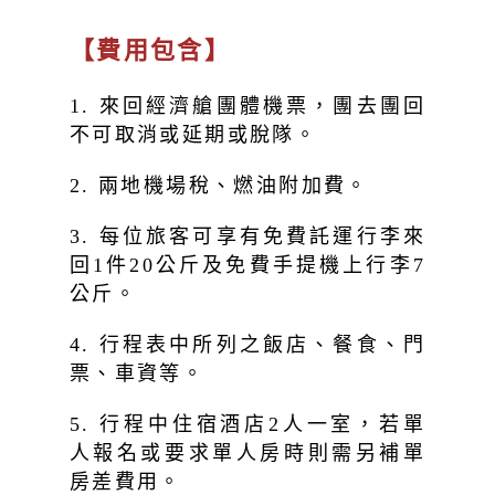
【費用包含】
1. 來回經濟艙團體機票，團去團回
不可取消或延期或脫隊。
2. 兩地機場稅、燃油附加費。
3. 每位旅客可享有免費託運行李來
回1件20公斤及免費手提機上行李7
公斤。
4. 行程表中所列之飯店、餐食、門
票、車資等。
5. 行程中住宿酒店2人一室，若單
人報名或要求單人房時則需另補單
房差費用。