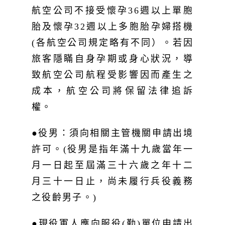
航空公司不接受懷孕36週以上單胞
胎及懷孕32週以上多胞胎孕婦搭機
(各航空公司規定略有不同）。若因
旅客隱瞞自身孕期或身心狀況，導
致航空公司航程受影響因而產生之
成本，航空公司將保留法律追訴
權。
●役男：須向相關主管機關申請出境
許可。(役男是指年滿十九歲當年一
月一日起至屆滿三十六歲之年十二
月三十一日止，尚未履行兵役義務
之役齡男子。)
●現役軍人應向服役(勤)單位申請出