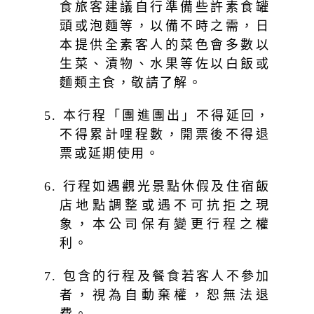
食旅客建議自行準備些許素食罐
頭或泡麵等，以備不時之需，日
本提供全素客人的菜色會多數以
生菜、漬物、水果等佐以白飯或
麵類主食，敬請了解。
5. 本行程「團進團出」不得延回，
不得累計哩程數，開票後不得退
票或延期使用。
6. 行程如遇觀光景點休假及住宿飯
店地點調整或遇不可抗拒之現
象，本公司保有變更行程之權
利。
7. 包含的行程及餐食若客人不參加
者，視為自動棄權，恕無法退