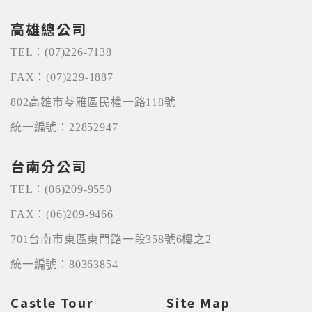
您個人在本網站上的聊天室或討論區中任意公開個人
高雄總公司
資料的行為，在非經加密的保護下，亦不適用於本公
司隱私權保護政策。
TEL：
(07)226-7138
FAX：
(07)229-1887
資料的蒐集與使用方式:
802高雄市苓雅區民權一路118號
為了在本網站提供您最佳的互動性服務，可能會請您
提供相關個人的資料，其範圍如下：
統一編號：22852947
本網站在您使用服務信箱、問卷調查等互動性功能
台南分公司
時，會保留您所提供的姓名、電子郵件地址、聯絡方
式及使用時間等。
TEL：
(06)209-9550
於一般瀏覽時，伺服器會自行記錄相關行徑，包括您
FAX：
(06)209-9466
使用連線設備的 IP 位址、使用時間、使用的瀏覽器、
瀏覽及點選資料記錄等，做為我們增進網站服務的參
701台南市東區東門路一段358號6樓之2
考依據，此記錄為內部應用，決不對外公布。
統一編號：80363854
為提供精確的服務，我們會將收集的問卷調查內容進
行統計與分析，分析結果之統計數據或說明文字呈
Castle Tour
Site Map
現，除供內部研究外，我們會視需要公佈統計數據及