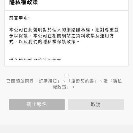
隱私權政策
前言申明:
本公司在此聲明對於個人的網路隱私權，絕對尊重並
予以保護。本公司在相關網站之資料收集及運用方
式，以及我們的隱私權保護政策。
隱私權保護政策適用範圍:
隱私權保護政策內容，包括本公司如何處理在用戶使
用網站服務時收集到的身份識別資料，也包括本公司
已閱讀並同意「訂購須知」、「旅遊契約書」、及「隱私
如何處理在商業合作與本公司合作時分享的任何身份
權政策」。
識別資料。隱私權保護政策不適用於本公司以外的公
司或網站群，與非本站所僱用或管理人員。例如您透
過本公司旗下網站上的廣告廠商連結，這些置放連結
截止報名
取消
的廠商也可能蒐集您個人的資料。對於您主動提供的
個人資訊，這些廣告廠商或連結網站有其個別的隱私
權保護政策，其資料處理措施不適用於本公司隱私權
保護政策。