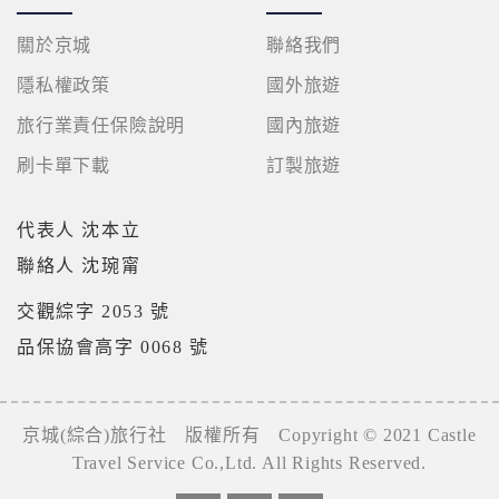
說明文字，但不涉及特定個人之資料。
關於京城
聯絡我們
除非取得您的同意或其他法令之特別規定，本網站絕
不會將您的個人資料揭露予第三人或使用於蒐集目的
隱私權政策
國外旅遊
以外之其他用途。
旅行業責任保險說明
國內旅遊
在您於本網站註冊帳號、使用本網站相關產品、服
刷卡單下載
訂製旅遊
務、活動或贈獎時，本網站會收集您的個人識別資
料，本網站也可以從商業夥伴處取得個人資料。
代表人 沈本立
當客戶在本網站註冊時，我們會取得您的姓名、電
話、住址、身份證字號、電子郵件、出生日期、性
聯絡人 沈琬甯
別、行業等相關資料，當您註冊成功，並登入使用我
們的服務後，我們即取得您的資料。註冊時，本網站
交觀綜字 2053 號
取得您的姓名、電話、住址、身份證字號、電子郵
品保協會高字 0068 號
件、出生日期、性別、行業等相關資料，當您註冊成
功，並登入使用我們的服務後，本網站即取得您的資
料。
京城(綜合)旅行社 版權所有 Copyright © 2021 Castle
其他除了上述，會保留您在上網瀏覽或查詢時，伺服
器自行產生的相關記錄，包括您使用連線設備的 IP 位
Travel Service Co.,Ltd. All Rights Reserved.
址、使用時間、使用的瀏覽器、瀏覽及點選資料紀錄