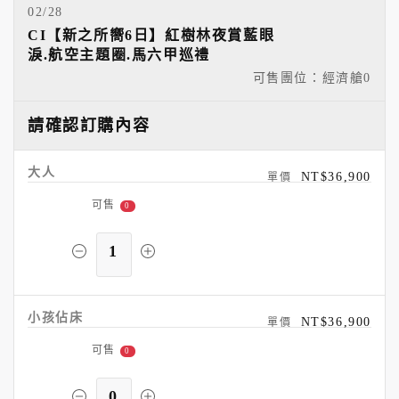
02/28
CI【新之所嚮6日】紅樹林夜賞藍眼
淚.航空主題圈.馬六甲巡禮
可售團位：經濟艙
0
請確認訂購內容
大人
NT$36,900
可售
0
1
小孩佔床
NT$36,900
可售
0
0