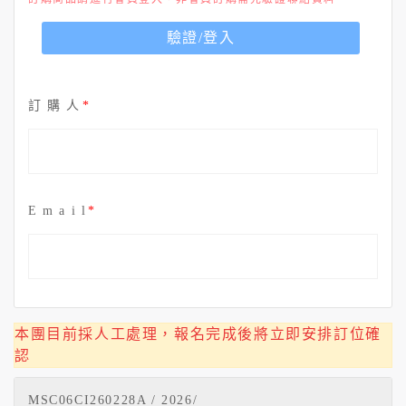
驗證/登入
訂 購 人
E m a i l
本團目前採人工處理，報名完成後將立即安排訂位確
認
MSC06CI260228A / 2026/