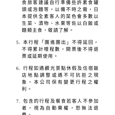
食旅客建議自行準備些許素食罐
頭或泡麵等，以備不時之需，日
本提供全素客人的菜色會多數以
生菜、漬物、水果等佐以白飯或
麵類主食，敬請了解。
5. 本行程「團進團出」不得延回，
不得累計哩程數，開票後不得退
票或延期使用。
6. 行程如遇觀光景點休假及住宿飯
店地點調整或遇不可抗拒之現
象，本公司保有變更行程之權
利。
7. 包含的行程及餐食若客人不參加
者，視為自動棄權，恕無法退