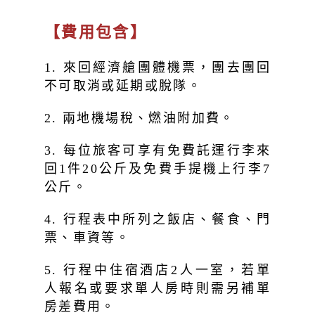
【費用包含】
1. 來回經濟艙團體機票，團去團回
不可取消或延期或脫隊。
2. 兩地機場稅、燃油附加費。
3. 每位旅客可享有免費託運行李來
回1件20公斤及免費手提機上行李7
公斤。
4. 行程表中所列之飯店、餐食、門
票、車資等。
5. 行程中住宿酒店2人一室，若單
人報名或要求單人房時則需另補單
房差費用。