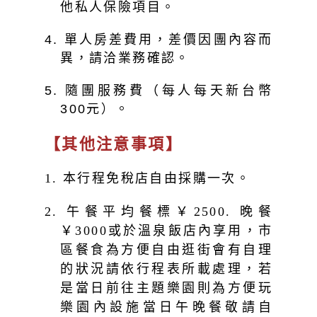
他私人保險項目。
4. 單人房差費用，差價因團內容而
異，請洽業務確認。
5. 隨團服務費（每人每天新台幣
元）。
300
【其他注意事項】
1. 本行程免稅店自由採購一次。
2. 午餐平均餐標￥2500. 晚餐
￥3000或於溫泉飯店內享用，市
區餐食為方便自由逛街會有自理
的狀況請依行程表所載處理，若
是當日前往主題樂園則為方便玩
樂園內設施當日午晚餐敬請自