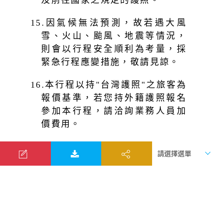
及前往國家之規定的護照。
15.因氣候無法預測，故若遇大風
雪、火山、颱風、地震等情況，
則會以行程安全順利為考量，採
緊急行程應變措施，敬請見諒。
16.本行程以持"台灣護照"之旅客為
報價基準，若您持外籍護照報名
參加本行程，請洽詢業務人員加
價費用。
17.日本國土交通省於令和6年4月實
施最新規定，每日行車時間再行
短縮。連續2日以上運行，每日運
行時間不得超過每9小時（以自車
庫實際發車時間為計算基準），
以有效防止巴士司機因過疲勞駕