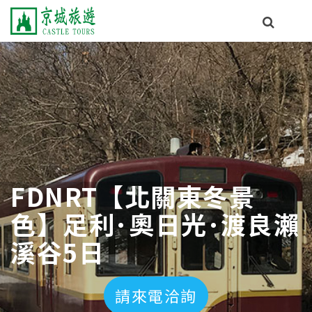
FDNRT【北關東冬景
色】足利･奧日光･渡良瀨
溪谷5日
請來電洽詢