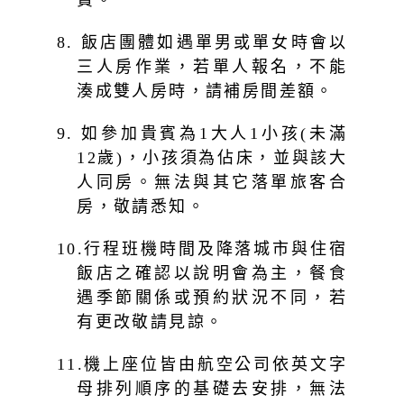
費。
8. 飯店團體如遇單男或單女時會以
三人房作業，若單人報名，不能
湊成雙人房時，請補房間差額。
9. 如參加貴賓為1大人1小孩(未滿
12歲)，小孩須為佔床，並與該大
人同房。無法與其它落單旅客合
房，敬請悉知。
10.行程班機時間及降落城市與住宿
飯店之確認以說明會為主，餐食
遇季節關係或預約狀況不同，若
有更改敬請見諒。
11.機上座位皆由航空公司依英文字
母排列順序的基礎去安排，無法