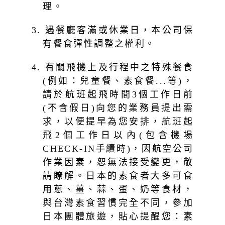
理。
3. 遇餐廳客滿或休業日，本公司保
有餐食彈性調整之權利。
4. 有關飛機上及行程中之特殊餐食
(例如：兒童餐、素食餐...等)，
請於航班起飛時間3個工作日前
(不含假日)向您的業務員提出需
求，以便提早為您安排，航班起
飛2個工作日以內(包含機場
CHECK-IN手續時)，因航空公司
作業因素，恕無法接受變更，敬
請瞭解。日本的素食者大多可食
用蔥、薑、蒜、蛋、奶等食材，
與台灣素食習慣完全不同，參加
日本團體旅遊，貼心提醒您：素