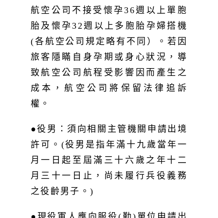
航空公司不接受懷孕36週以上單胞
胎及懷孕32週以上多胞胎孕婦搭機
(各航空公司規定略有不同）。若因
旅客隱瞞自身孕期或身心狀況，導
致航空公司航程受影響因而產生之
成本，航空公司將保留法律追訴
權。
●役男：須向相關主管機關申請出境
許可。(役男是指年滿十九歲當年一
月一日起至屆滿三十六歲之年十二
月三十一日止，尚未履行兵役義務
之役齡男子。)
●現役軍人應向服役(勤)單位申請出