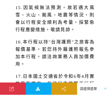
15.因氣候無法預測，故若遇大風
雪、火山、颱風、地震等情況，則
會以行程安全順利為考量，採緊急
行程應變措施，敬請見諒。
16.本行程以持"台灣護照"之旅客為
報價基準，若您持外籍護照報名參
加本行程，請洽詢業務人員加價費
用。
17.日本國土交通省於令和6年4月實
施最新規定，每日行車時間再行短
縮。連續2日以上運行，每日運行時
間不得超過每9小時（以自車庫實際
發車時間為計算基準），以有效防
止巴士司機因過疲勞駕駛所衍生之