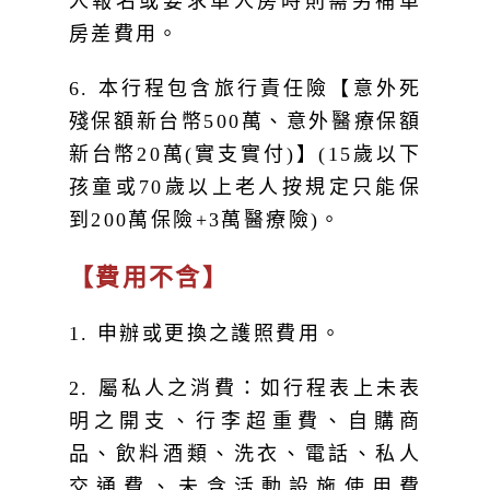
房差費用。
6. 本行程包含旅行責任險【意外死
殘保額新台幣500萬、意外醫療保額
新台幣20萬(實支實付)】(15歲以下
孩童或70歲以上老人按規定只能保
到200萬保險+3萬醫療險)。
【費用不含】
1. 申辦或更換之護照費用。
2. 屬私人之消費：如行程表上未表
明之開支、行李超重費、自購商
品、飲料酒類、洗衣、電話、私人
交通費、未含活動設施使用費
用……。