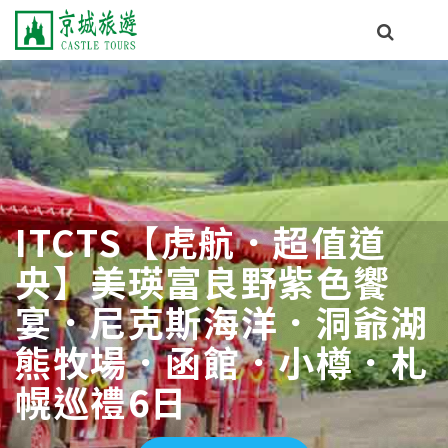
ITCTS【虎航．超值道
央】美瑛富良野紫色饗
宴．尼克斯海洋．洞爺湖
熊牧場．函館．小樽．札
幌巡禮6日