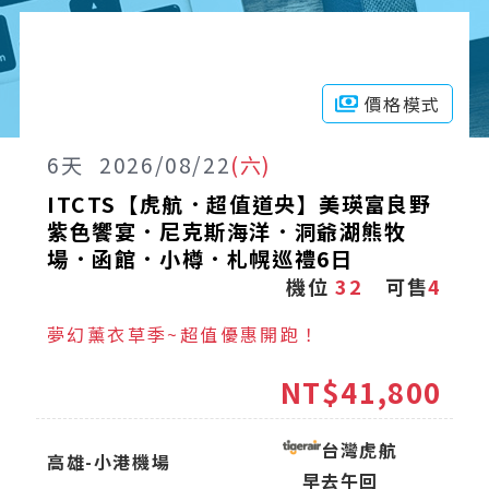
價格模式
6
天
2026/08/22
(六)
ITCTS【虎航．超值道央】美瑛富良野
紫色饗宴．尼克斯海洋．洞爺湖熊牧
場．函館．小樽．札幌巡禮6日
機位
32
可售
4
夢幻薰衣草季~超值優惠開跑！
NT$41,800
台灣虎航
高雄-小港機場
早去午回