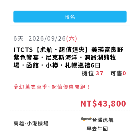
報名
6
天
2026/09/26
(六)
ITCTS【虎航．超值道央】美瑛富良野
紫色饗宴．尼克斯海洋．洞爺湖熊牧
場．函館．小樽．札幌巡禮6日
機位
37
可售
0
夢幻薰衣草季~超值優惠開跑！
NT$43,800
台灣虎航
高雄-小港機場
早去午回