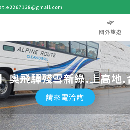
stle2267138@gmail.com
國外旅遊
】奧飛驒殘雪新綠.上高地.
請來電洽詢