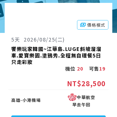
價格模式
5
天
2026/08/25(二)
饗樂玩家韓國~江華島.LUGE斜坡溜溜
車.愛寶樂園.塗鴉秀.全程無自理餐5日
只走彩妝
機位
20
可售
19
NT$28,500
中華航空
高雄-小港機場
早去午回