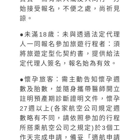
始接受報名，不便之處，尚祈見
諒。
●未滿18歲：未與透過法定代理
人一同報名參加旅遊行程者：須
將旅遊定型化契約書，提供給法
定代理人簽名，報名始為有效。
●懷孕旅客：需主動告知懷孕週
數及胎數，並隨身攜帶醫師開立
註明預產期診斷證明文件，懷孕
27週以上(各家航空公司規定週
數略有不同，請依照參加的行程
所搭乘航空公司之規定)於3個工
作天完成申請，備妥「適航申請