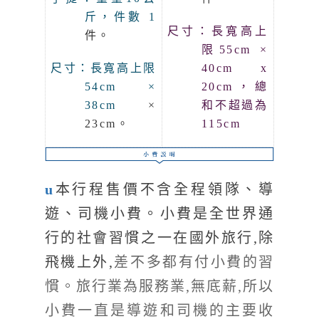
斤，件數 1
尺寸：長寬高上
件。
限55cm ×
尺寸：長寬高上限
40cm x
54cm ×
20cm，總
38cm
×
和不超過為
23cm。
115cm
u
本行程售價不含全程領隊、導
遊、司機小費。小費是全世界通
行的社會習慣之一在國外旅行,除
飛機上外,
差不多都有付小費的習
慣。旅行業為服務業,無底薪,所以
小費一直是導遊和司機的主要收