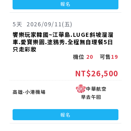
報名
5
天
2026/09/11(五)
饗樂玩家韓國~江華島.LUGE斜坡溜溜
車.愛寶樂園.塗鴉秀.全程無自理餐5日
只走彩妝
機位
20
可售
19
NT$26,500
中華航空
高雄-小港機場
早去午回
報名