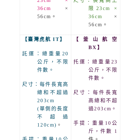
23cm ×
尺寸：長寬高上
36cm
×
限23cm ×
56cm。
36cm
×
56cm。
【臺灣虎航 IT】
【釜山航空
BX】
託運：總重量20
公斤，不限
托運：總重量23
件數。
公斤，不限
件數。
尺寸：每件長寬高
總和不超過
尺寸：每件長寬
203cm
高總和不超
(單側的長度
過203cm。
不超過
手提：重量10公
120cm)
。
斤，件數 1
手提：重量10公
件。