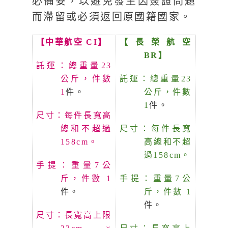
必備妥，以避免發生因簽證問題
而滯留或必須返回原國籍國家。
【中華航空 CI】
【長榮航空
BR】
託運：總重量23
公斤，件數
託運：總重量23
1
件。
公斤，件數
1
件。
尺寸：每件長寬高
總和不超過
尺寸：每件長寬
158cm。
高總和不超
過158cm。
手提：重量7公
斤，件數 1
手提：重量7公
件。
斤，件數 1
件。
尺寸：長寬高上限