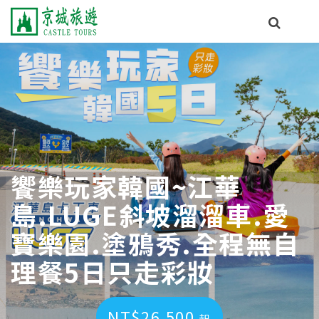
饗樂玩家韓國~江華
島.LUGE斜坡溜溜車.愛
寶樂園.塗鴉秀.全程無自
理餐5日只走彩妝
NT$26,500
起