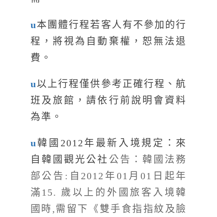
u
本團體行程若客人有不參加的行
程，將視為自動棄權，恕無法退
費。
u
以上行程僅供參考正確行程、航
班及旅館，請依行前說明會資料
為準。
u
韓國2012年最新入境規定：來
自
韓國觀光公社
公告：韓國法務
部公告:自2012年01月01日起年
滿15. 歲以上的外國旅客入境韓
國時,需留下《雙手食指指紋及臉