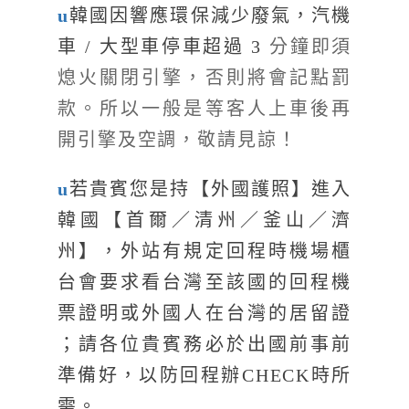
u
韓國因響應環保減少廢氣，汽機
車 / 大型車停車超過 3
分鐘即須
熄火關閉引擎，否則將會記點罰
款。所以一般是等客人上車後再
開引擎及空調，敬請見諒！
u
若貴賓您是持【外國護照】進入
韓國【首爾／清州／釜山／濟
州】，外站有規定回程時機場櫃
台會要求看台灣至該國的回程機
票證明或外國人在台灣的居留證
；請各位貴賓務必於出國前事前
準備好，以防回程辦CHECK時所
需。