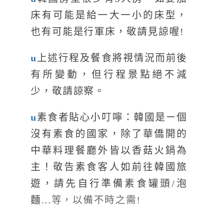
床有可能是給一大一小的床型，
也有可能是行軍床，敬請見諒喔!
u
上述行程及餐食將視情況而前後
有所變動，但行程景點絕不減
少，敬請諒察。
u
素食者貼心小叮嚀：韓國是ㄧ個
沒有素食的國家，除了華僑開的
中華料理餐廳外皆以香菇火鍋為
主！敬告素食客人如前往韓國旅
遊，請先自行準備素食罐頭/泡
麵...
等，以備不時之需!