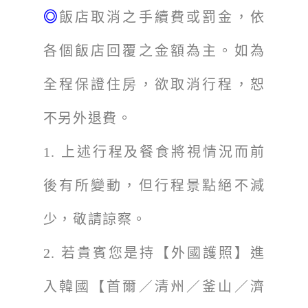
◎
飯店取消之手續費或罰金，依
各個飯店回覆之金額為主。如為
全程保證住房，欲取消行程，恕
不另外退費。
1.
上述行程及餐食將視情況而前
後有所變動，但行程景點絕不減
少，敬請諒察。
2.
若貴賓您是持【外國護照】進
入韓國【首爾／清州／釜山／濟