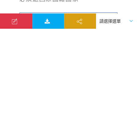
u
本行程售價含全程 司兼導 服務
費。
u
飯店內行李托運、整理房間等
小費約1000韓幣。
u
房間吧台上零食及冰箱小瓶
酒、飲料等取用請自行登記，再
至櫃台結帳。但茶包則為免費。