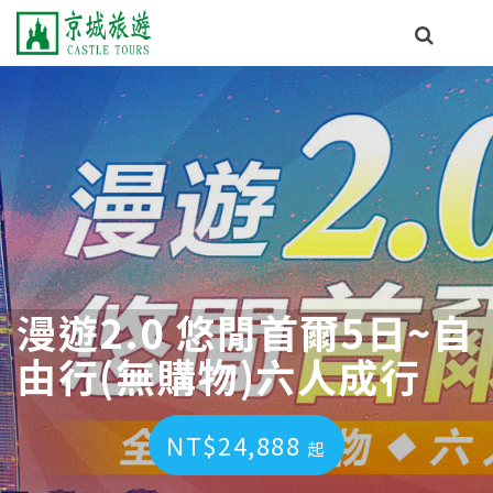
漫遊2.0 悠閒首爾5日~自
由行(無購物)六人成行
NT$24,888
起