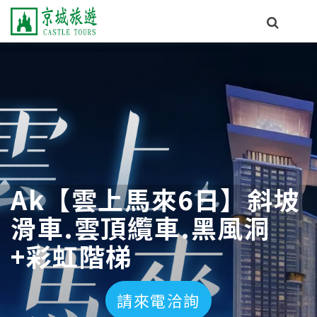
Ak【雲上馬來6日】斜坡
滑車.雲頂纜車.黑風洞
+彩虹階梯
請來電洽詢