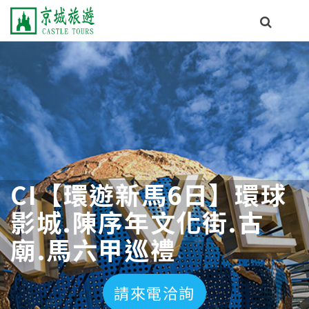
CI【環遊新馬6日】環球
影城.陳序年文化街.古
廟.馬六甲巡禮
請來電洽詢