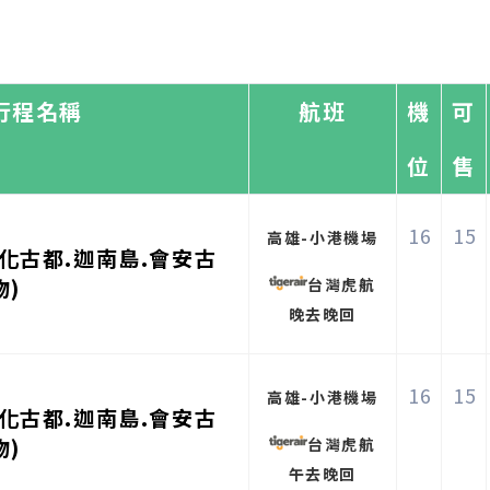
行程名稱
航班
機
可
位
售
16
15
高雄-小港機場
化古都.迦南島.會安古
物)
台灣虎航
晚去晚回
16
15
高雄-小港機場
化古都.迦南島.會安古
物)
台灣虎航
午去晚回