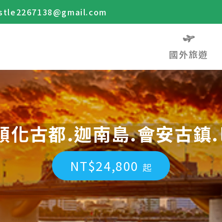
stle2267138@gmail.com
國外旅遊
順化古都.迦南島.會安古鎮.
NT$24,800
起